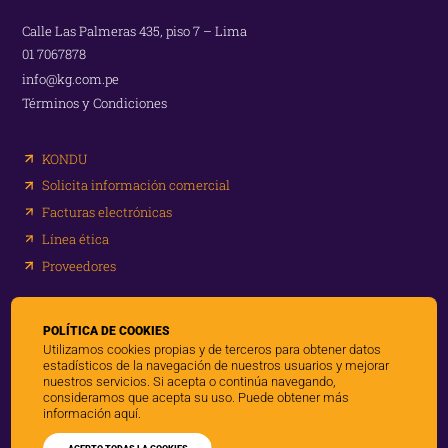
Calle Las Palmeras 435, piso 7 – Lima
01 7067878
info@kg.com.pe
Términos y Condiciones
KONDU
Solicita información comercial
Facturas electrónicas
Línea ética
Proveedores
Redes:
POLÍTICA DE COOKIES
Utilizamos cookies propias y de terceros para obtener datos
estadísticos de la navegación de nuestros usuarios y mejorar
nuestros servicios. Si acepta o continúa navegando,
consideramos que acepta su uso. Puede obtener más
información
aquí.
Hecho por Partners @2026 - Todos los