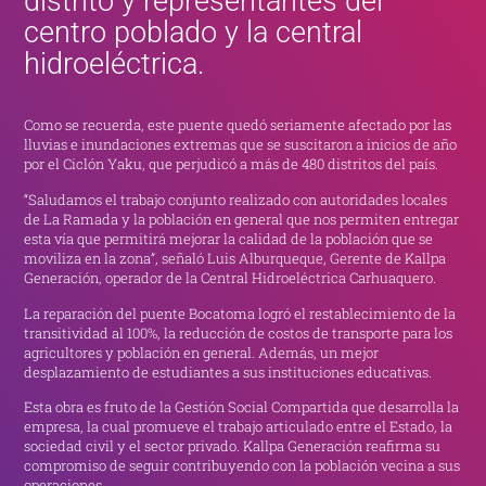
distrito y representantes del
centro poblado y la central
hidroeléctrica.
Como se recuerda, este puente quedó seriamente afectado por las
lluvias e inundaciones extremas que se suscitaron a inicios de año
por el Ciclón Yaku, que perjudicó a más de 480 distritos del país.
“Saludamos el trabajo conjunto realizado con autoridades locales
de La Ramada y la población en general que nos permiten entregar
esta vía que permitirá mejorar la calidad de la población que se
moviliza en la zona”, señaló Luis Alburqueque, Gerente de Kallpa
Generación, operador de la Central Hidroeléctrica Carhuaquero.
La reparación del puente Bocatoma logró el restablecimiento de la
transitividad al 100%, la reducción de costos de transporte para los
agricultores y población en general. Además, un mejor
desplazamiento de estudiantes a sus instituciones educativas.
Esta obra es fruto de la Gestión Social Compartida que desarrolla la
empresa, la cual promueve el trabajo articulado entre el Estado, la
sociedad civil y el sector privado. Kallpa Generación reafirma su
compromiso de seguir contribuyendo con la población vecina a sus
operaciones.