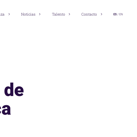
nza
Noticias
Talento
Contacto
ES
EN
 de
ca