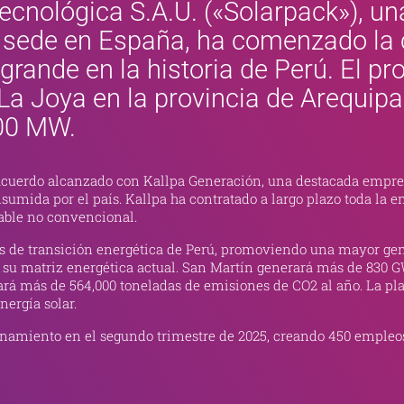
ecnológica S.A.U. («Solarpack»), u
 sede en España, ha comenzado la 
grande en la historia de Perú. El pr
e La Joya en la provincia de Arequip
300 MW.
 acuerdo alcanzado con Kallpa Generación, una destacada empr
nsumida por el país. Kallpa ha contratado a largo plazo toda la
vable no convencional.
ivos de transición energética de Perú, promoviendo una mayor g
 su matriz energética actual. San Martín generará más de 830 
ará más de 564,000 toneladas de emisiones de CO2 al año. La pla
nergía solar.
ionamiento en el segundo trimestre de 2025, creando 450 empleo