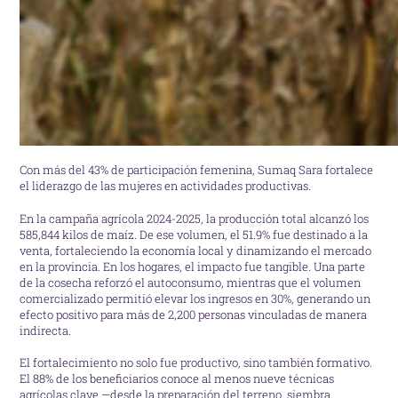
Con más del 43% de participación femenina, Sumaq Sara fortalece
el liderazgo de las mujeres en actividades productivas.
En la campaña agrícola 2024-2025, la producción total alcanzó los
585,844 kilos de maíz. De ese volumen, el 51.9% fue destinado a la
venta, fortaleciendo la economía local y dinamizando el mercado
en la provincia. En los hogares, el impacto fue tangible. Una parte
de la cosecha reforzó el autoconsumo, mientras que el volumen
comercializado permitió elevar los ingresos en 30%, generando un
efecto positivo para más de 2,200 personas vinculadas de manera
indirecta.
El fortalecimiento no solo fue productivo, sino también formativo.
El 88% de los beneficiarios conoce al menos nueve técnicas
agrícolas clave —desde la preparación del terreno, siembra,